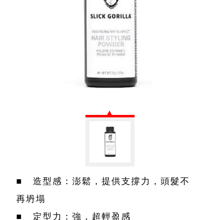
■ 造型感：澎鬆，提供支撐力，頭髮不
再坍塌
■ 定型力：強，超輕盈感