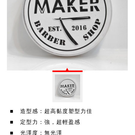
■ 造型感：超高黏度塑型力佳
■ 定型力：強，超輕盈感
■ 光澤度：無光澤